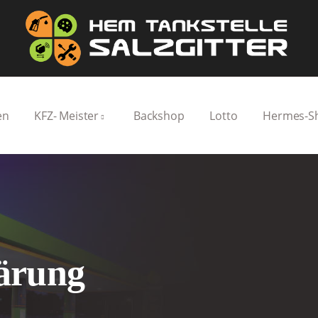
en
KFZ- Meister
Backshop
Lotto
Hermes-S
ärung