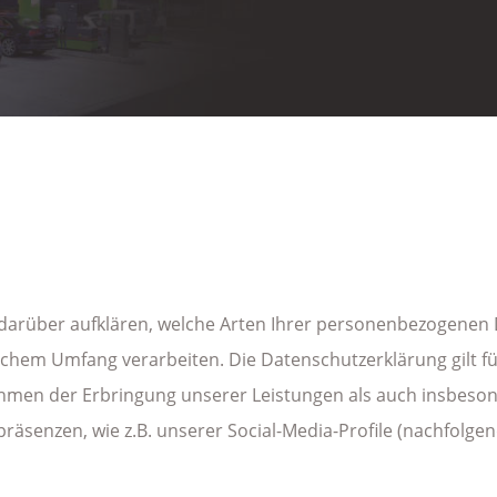
 darüber aufklären, welche Arten Ihrer personenbezogenen 
lchem Umfang verarbeiten. Die Datenschutzerklärung gilt f
men der Erbringung unserer Leistungen als auch insbeson
epräsenzen, wie z.B. unserer Social-Media-Profile (nachfol