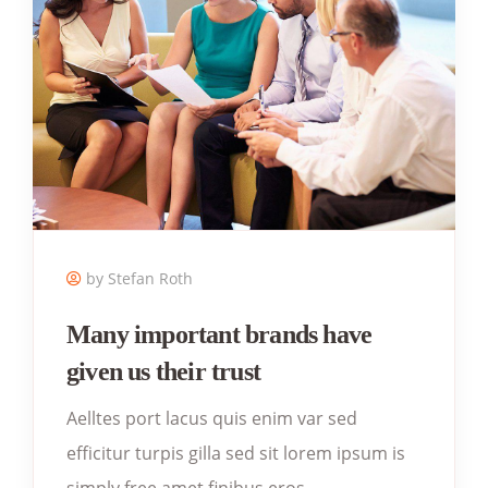
by Stefan Roth
Many important brands have
given us their trust
Aelltes port lacus quis enim var sed
efficitur turpis gilla sed sit lorem ipsum is