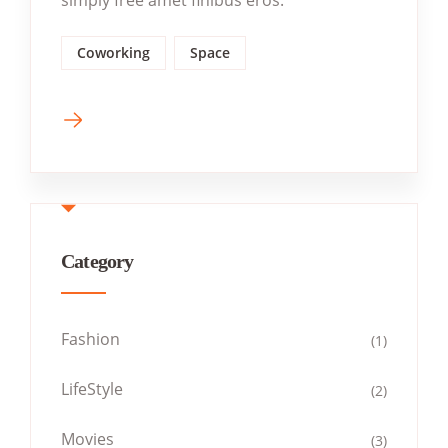
simply free amet finibus eros.
Coworking
Space
Category
Fashion
(1)
LifeStyle
(2)
Movies
(3)